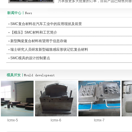
力承接更多大批量的订单，目前产品已销售到香
SMC复合材料在汽车工业中的应用现状及前景
【模压】SMC材料和工艺简介
新型陶瓷复合材料有望用于信息存储
瑞士研究人员研发新型磁致感应形状记忆复合材料
SMC模具的设计控制要点
lcmx-5
lcmx-6
lcmx-7