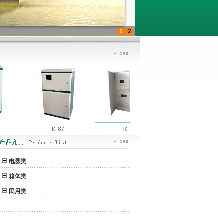
1
2
lc-87
lc-32
lc-31
电器类
箱体类
民用类