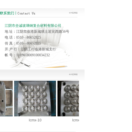
江阴市垒诚玻璃钢复合材料有限公司
地 址：江阴市临港新城璜土迎宾西路56号
电 话：0510—86652825
传 真：0510—86652835
开 户 行：江阴工行临港新城支行
帐 号：1103018009100034232
lcmx-10
lcmx-11
lcmx-12