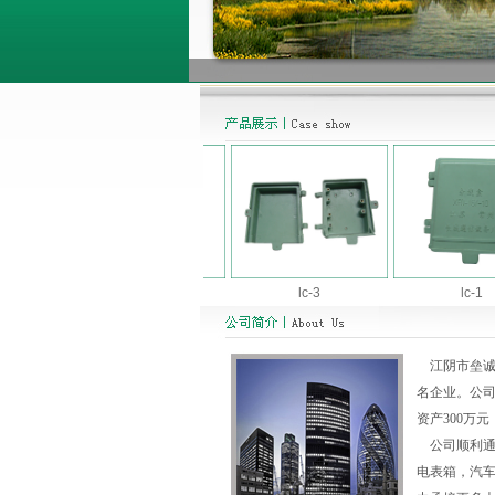
lc-5
lc-3
lc-1
江阴市垒诚玻
名企业。公司
资产300万
公司顺利通过
电表箱，汽车