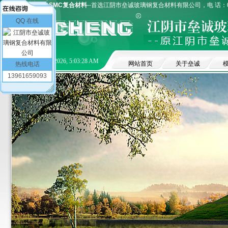
玻璃钢模压模具
SMC复合材料
--首选江阴市垒诚玻璃钢复合材料有限公司，电 话：051
QQ 在线
8/6/2026, 5:03:28 AM
网站首页
关于垒诚
热线电话
13961659093