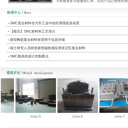
力承接更多大批量的订单，目前产品已销售到香
SMC复合材料在汽车工业中的应用现状及前景
【模压】SMC材料和工艺简介
新型陶瓷复合材料有望用于信息存储
瑞士研究人员研发新型磁致感应形状记忆复合材料
SMC模具的设计控制要点
lcmx-5
lcmx-6
lcmx-7