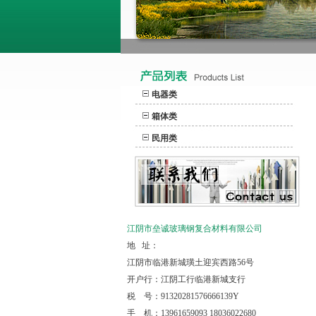
电器类
箱体类
民用类
江阴市垒诚玻璃钢复合材料有限公司
地 址：
江阴市临港新城璜土迎宾西路56号
开户行：江阴工行临港新城支行
税 号：91320281576666139Y
手 机：13961659093 18036022680