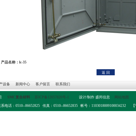
产品名称：lc-35
产设备
新闻中心
客户留言
联系我们
公司
SMC复合材料
苏ICP备12057820号-1
设计/制作
盛邦信息
网站地图
0--86652825 传真：0510--86652835 帐号：1103018009100034232
【