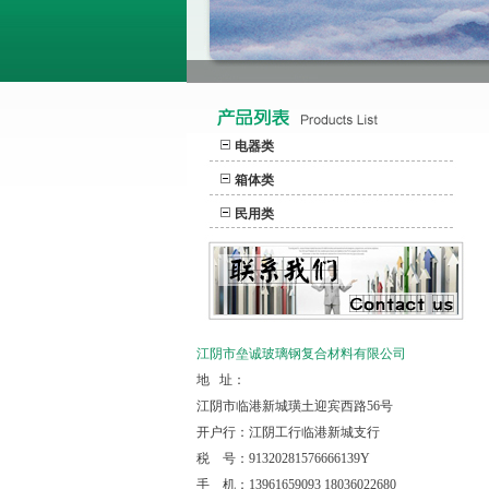
电器类
箱体类
民用类
江阴市垒诚玻璃钢复合材料有限公司
地 址：
江阴市临港新城璜土迎宾西路56号
开户行：江阴工行临港新城支行
税 号：91320281576666139Y
手 机：13961659093 18036022680