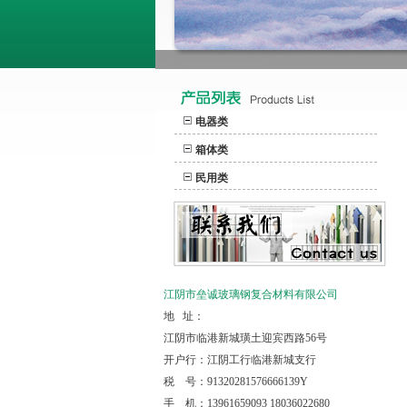
电器类
箱体类
民用类
江阴市垒诚玻璃钢复合材料有限公司
地 址：
江阴市临港新城璜土迎宾西路56号
开户行：江阴工行临港新城支行
税 号：91320281576666139Y
手 机：13961659093 18036022680