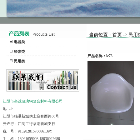
当前位置：首页 ->
民用
电器类
箱体类
产品名称：lc73
民用类
江阴市垒诚玻璃钢复合材料有限公司
地 址：
江阴市临港新城璜土迎宾西路56号
开户行：江阴工行临港新城支行
税 号：91320281576666139Y
手 机：13961659093 18036022680