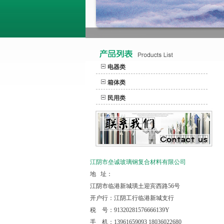
电器类
箱体类
民用类
江阴市垒诚玻璃钢复合材料有限公司
地 址：
江阴市临港新城璜土迎宾西路56号
开户行：江阴工行临港新城支行
税 号：91320281576666139Y
手 机：13961659093 18036022680