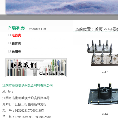
当前位置：首页 ->
电器
电器类
箱体类
民用类
lc-17
江阴市垒诚玻璃钢复合材料有限公司
地 址：
江阴市临港新城璜土迎宾西路56号
开户行：江阴工行临港新城支行
税 号：91320281576666139Y
lc-14
手 机：13961659093 18036022680