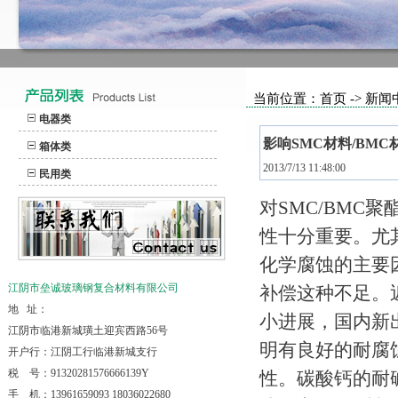
当前位置：首页 -> 新闻
电器类
影响SMC材料/BM
箱体类
2013/7/13 11:48:00
民用类
对SMC/BM
性十分重要。尤
化学腐蚀的主要
江阴市垒诚玻璃钢复合材料有限公司
补偿这种不足。
地 址：
小进展，国内新
江阴市临港新城璜土迎宾西路56号
明有良好的耐腐
开户行：江阴工行临港新城支行
税 号：91320281576666139Y
性。碳酸钙的耐
手 机：13961659093 18036022680