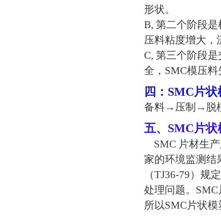
形状。
B,
第二个阶段是
压料粘度增大，
C,
第三个阶段是
全，
SMC
模压料
四：
SMC
片状
备料
→
压制
→
脱
五、
SMC
片状
SMC
片材
生产
家的环境监测结
（
TJ36-79
）规定
处理问题。
SMC
所以
SMC
片状模