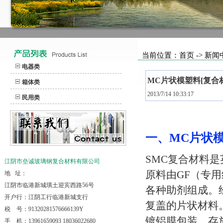
当前位置：首页 -> 新闻
电器类
MC片状模塑料[复合
箱体类
2013/7/14 10:33:17
民用类
一、
MC
片状
SMC
复合材料
是
江阴市垒诚玻璃钢复合材料有限公司
原料由
GF
（专用
地 址：
江阴市临港新城璜土迎宾西路56号
各种助剂组成。
开户行：江阴工行临港新城支行
复盖的片状材料
税 号：91320281576666139Y
镀铝膜包装，存
手 机：13961659093 18036022680