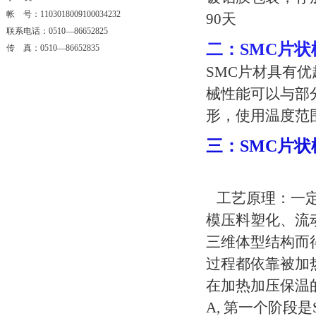
帐 号：1103018009100034232
90
天
联系电话：0510—86652825
二：
SMC
片状
传 真：0510—86652835
SMC
片材
具有优
械性能可以与部
形，使用温度范
三：
SMC
片状
工艺原理：一
模压料塑化、流
三维体型结构而
过程都依靠被加
在加热加压保温
A,
第一个阶段是