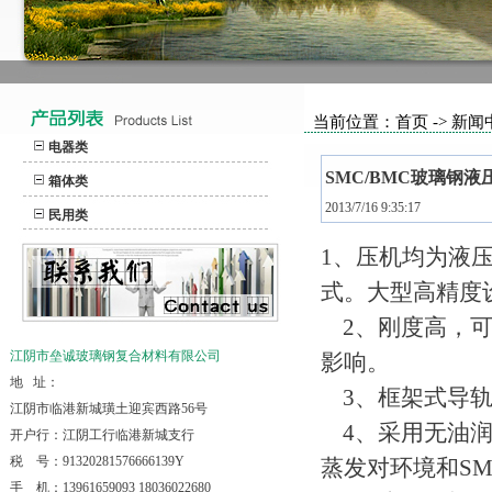
当前位置：首页 -> 新闻
电器类
SMC/BMC玻璃钢
箱体类
2013/7/16 9:35:17
民用类
1、压机均为液
式。大型高精度
2、刚度高，可达
江阴市垒诚玻璃钢复合材料有限公司
影响。
地 址：
3、框架式导轨
江阴市临港新城璜土迎宾西路56号
4、采用无油润
开户行：江阴工行临港新城支行
税 号：91320281576666139Y
蒸发对环境和S
手 机：13961659093 18036022680