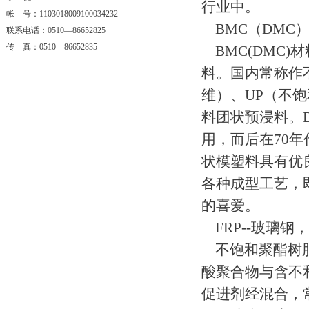
行业中。
帐 号：1103018009100034232
BMC（DMC）
联系电话：0510—86652825
传 真：0510—86652835
BMC(DMC)材料 
料。国内常称作
维）、UP（不
料团状预浸料。
用，而后在70年
状模塑料具有优
各种成型工艺，
的喜爱。
FRP--玻璃
不饱和聚酯树脂
酸聚合物与含不
促进剂经混合，