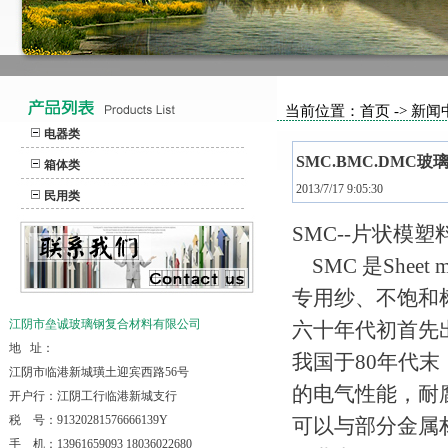
当前位置：首页 -> 新闻
电器类
SMC.BMC.DMC
箱体类
2013/7/17 9:05:30
民用类
SMC--片状模塑料
SMC 是Sheet
专用纱、不饱和
江阴市垒诚玻璃钢复合材料有限公司
六十年代初首先
地 址：
我国于80年代末
江阴市临港新城璜土迎宾西路56号
的电气性能，耐
开户行：江阴工行临港新城支行
税 号：91320281576666139Y
可以与部分金属
手 机：13961659093 18036022680