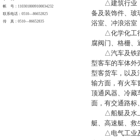
△建筑行业：冷
帐 号：1103018009100034232
备及装饰件、玻
联系电话：0510—86652825
传 真：0510—86652835
浴室、冲浪浴室
△化学化工行
腐阀门、格栅、
△汽车及铁路
型客车的车体外
型客货车，以及
输方面，有火车
顶通风器、冷藏
面，有交通路标
△船艇及水上
艇、高速艇、救
△电气工业及