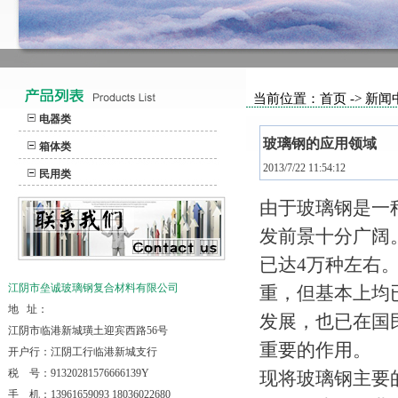
当前位置：首页 -> 新闻
电器类
玻璃钢的应用领域
箱体类
2013/7/22 11:54:12
民用类
由于玻璃钢是一
发前景十分广阔
已达4万种左右
江阴市垒诚玻璃钢复合材料有限公司
重，但基本上均
地 址：
发展，也已在国
江阴市临港新城璜土迎宾西路56号
重要的作用。
开户行：江阴工行临港新城支行
税 号：91320281576666139Y
现将玻璃钢主要
手 机：13961659093 18036022680