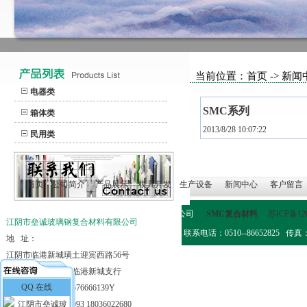
当前位置：首页 -> 新闻
电器类
SMC系列
箱体类
2013/8/28 10:07:22
民用类
首页
公司简介
产品展示
模具开发
生产设备
新闻中心
客户留言
版权所有：江阴市垒诚玻璃钢复合材料有限公司
SMC复合材料
苏ICP备12
江阴市垒诚玻璃钢复合材料有限公司
地 址：江阴市临港新城璜土迎宾西路56号 联系电话：0510--86652825 传真：0510-
地 址：
江阴市临港新城璜土迎宾西路56号
开户行：江阴工行临港新城支行
QQ 在线
税 号：91320281576666139Y
手 机：13961659093 18036022680