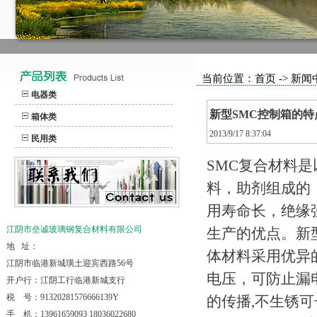
当前位置：首页 -> 新闻
电器类
新型SMC控制箱的特
箱体类
2013/9/17 8:37:04
民用类
SMC复合材料
料，助剂组成的
用寿命长，绝缘
江阴市垒诚玻璃钢复合材料有限公司
生产的优点。新
地 址：
体材料采用优异
江阴市临港新城璜土迎宾西路56号
电压，可防止漏
开户行：江阴工行临港新城支行
税 号：91320281576666139Y
的传播,不生锈
手 机：13961659093 18036022680