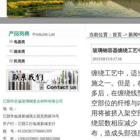
当前位置：首页 -> 新闻
电器类
玻璃钢容器缠绕工艺
箱体类
2015/10/13 9:17:16
民用类
缠绕工艺中，适
施之一。但是，
多后，在缠绕线
江阴市垒诚玻璃钢复合材料有限公司
空部位的纤维与
地 址：
用将被挤入架空
江阴市临港新城璜土迎宾西路56号
绕层数相应减少
开户行：江阴工行临港新城支行
税 号：91320281576666139Y
布，造成头部强
手 机：13961659093 18036022680