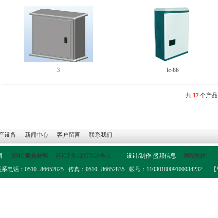
3
lc-86
共
17
个产品 
产设备
新闻中心
客户留言
联系我们
公司
SMC复合材料
苏ICP备12057820号-1
设计/制作
盛邦信息
网站地图
0--86652825 传真：0510--86652835 帐号：1103018009100034232
【