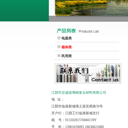
电器类
箱体类
民用类
江阴市垒诚玻璃钢复合材料有限公司
地 址：
江阴市临港新城璜土迎宾西路56号
开户行：江阴工行临港新城支行
税 号：91320281576666139Y
手 机：13961659093 18036022680