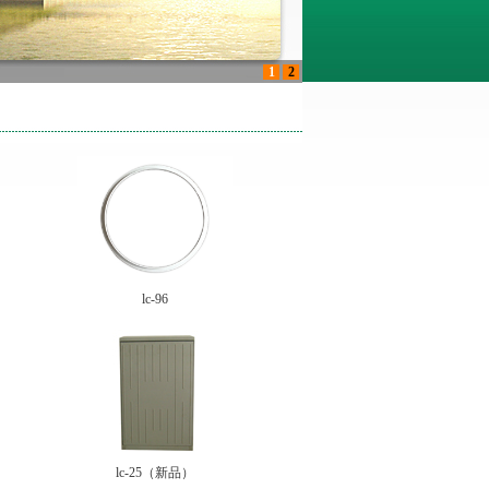
1
2
lc-96
lc-25（新品）