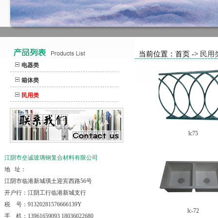
当前位置：首页 ->
民用
电器类
箱体类
民用类
lc75
江阴市垒诚玻璃钢复合材料有限公司
地 址：
江阴市临港新城璜土迎宾西路56号
开户行：江阴工行临港新城支行
税 号：91320281576666139Y
lc-72
手 机：13961659093 18036022680