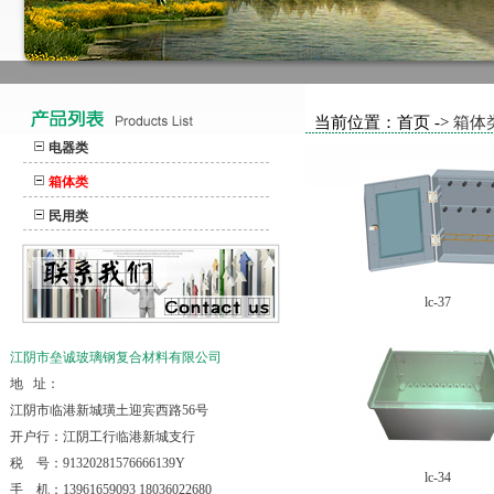
当前位置：首页 ->
箱体
电器类
箱体类
民用类
lc-37
江阴市垒诚玻璃钢复合材料有限公司
地 址：
江阴市临港新城璜土迎宾西路56号
开户行：江阴工行临港新城支行
税 号：91320281576666139Y
lc-34
手 机：13961659093 18036022680