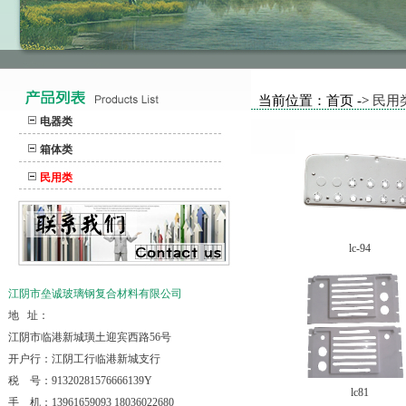
当前位置：首页 ->
民用
电器类
箱体类
民用类
lc-94
江阴市垒诚玻璃钢复合材料有限公司
地 址：
江阴市临港新城璜土迎宾西路56号
开户行：江阴工行临港新城支行
税 号：91320281576666139Y
lc81
手 机：13961659093 18036022680